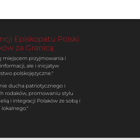
cji Episkopatu Polski
laków za Granicą
się miejscem przyjmowania i
nformacji, ale i inicjatyw
stwo polskojęzyczne."
nie ducha patriotycznego i
ch rodaków, promowaniu stylu
ią i integracji Polaków ze sobą i
 lokalnego."