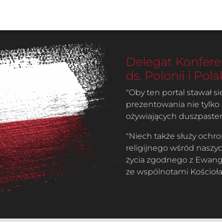
Delegat Konferen
ds. Polonii i Po
"Oby ten portal stawał 
prezentowania nie tylko i
ożywiających duszpaster
"Niech także służy ochro
religijnego wśród naszy
życia zgodnego z Ewangel
ze wspólnotami Kościoła