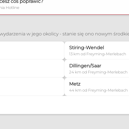
cesz coś poprawić?
nia Hotline
ć wydarzenia w jego okolicy - stanie się ono nowym środk
Stiring-Wendel
13 km od Freyming-Merlebach
Dillingen/Saar
24 km od Freyming-Merlebach
Metz
44 km od Freyming-Merlebach