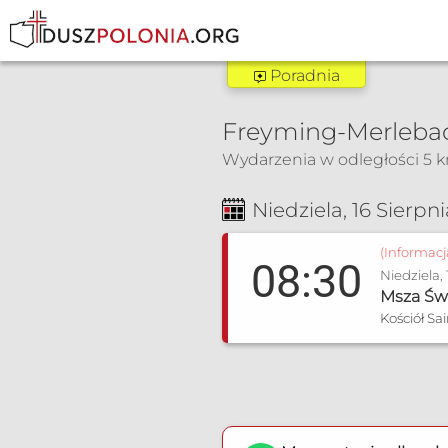
Poradnia
Poradnia Trier
Freyming-Merlebac
Zakres pomocy:
Wydarzenia w odległości 5 
Poradnia dla narzec
Msza Św. i nabożeństwa
Poradnia rozpoznawa
Niedziela, 16 Sierpni
(Informac
08:30
Niedziela, 
Msza Św
Kościół Sa