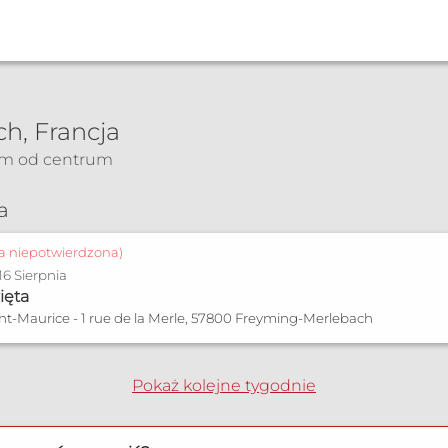
h, Francja
km od centrum
zonych
nia płodności
a
ja niepotwierdzona)
16 Sierpnia
ięta
int-Maurice - 1 rue de la Merle, 57800 Freyming-Merlebach
Pokaż kolejne tygodnie