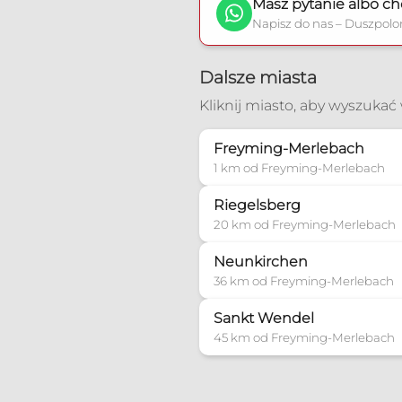
Masz pytanie albo ch
Napisz do nas – Duszpolo
Dalsze miasta
Kliknij miasto, aby wyszuka
Freyming-Merlebach
1 km od Freyming-Merlebach
Riegelsberg
20 km od Freyming-Merlebach
Neunkirchen
36 km od Freyming-Merlebach
Sankt Wendel
45 km od Freyming-Merlebach