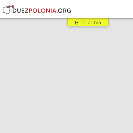
Poradnia
Poradnia Kleve
Zakres pomocy:
Poradnia dla narzec
+49 2821 9705690
polnische-mission-k
Więcej informacji