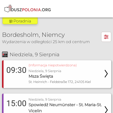
Poradnia
Poradnia Hamburg
×
Bordesholm, Niemcy
Zakres pomocy:
Wydarzenia w odległości 25 km od centrum
Poradnia dla narzeczonych
Niedziela, 9 Sierpnia
Poradnia Neumünster-Itzehoe
Msza Św. i nabożeństwa
Spowiedź
Zakres pomocy:
(Informacja niepotwierdzona)
09:30
Niedziela, 9 Sierpnia
Poradnia dla narzeczonych
Msza Święta
Poradnia rozpoznawania płodności
St. Heinrich - Feldstraße 172, 24105 Kiel
Poradnia małżeńska
+49 4322 6981504
Niedziela, 9 Sierpnia
15:00
Spowiedź Neumünster - St. Maria-St.
info@pmk-nms-iz.de
Vicelin