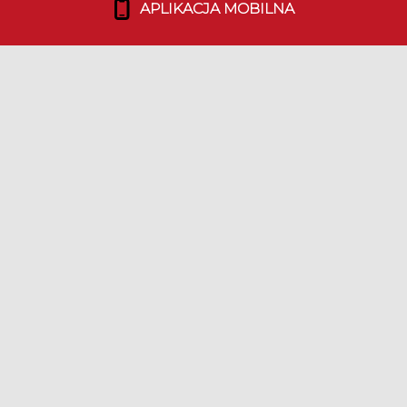
APLIKACJA MOBILNA
Co robimy?
Media o nas
Dołącz do nas!
TEAM
Duszpasterstwo Emigracji
Nasz Team
Bohaterowie Duszpolonii
LINKI
Media Kit