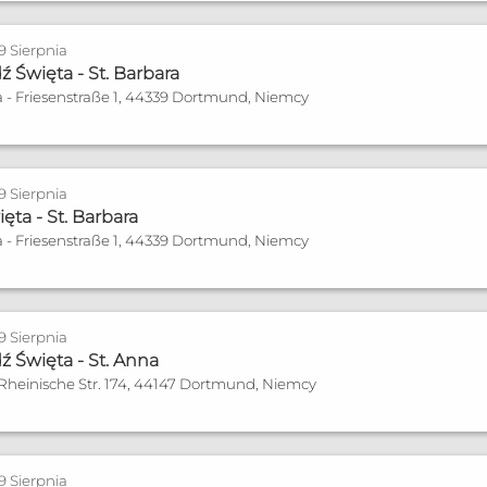
zonych
 9 Sierpnia
 Święta - St. Barbara
a - Friesenstraße 1, 44339 Dortmund, Niemcy
le@bistum-muenster.de
 9 Sierpnia
usen
ęta - St. Barbara
a - Friesenstraße 1, 44339 Dortmund, Niemcy
zonych
 9 Sierpnia
 Święta - St. Anna
a od 19 do 20 tej.
 Rheinische Str. 174, 44147 Dortmund, Niemcy
e
 9 Sierpnia