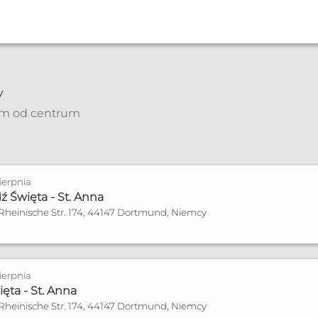
ld, Paderborn
y
km od centrum
Spowiedź
nia płodności
zonych
Sierpnia
 Święta - St. Anna
 Rheinische Str. 174, 44147 Dortmund, Niemcy
eld.de
Sierpnia
ęta - St. Anna
 Rheinische Str. 174, 44147 Dortmund, Niemcy
um