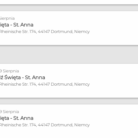
Sierpnia
ęta - St. Anna
 Rheinische Str. 174, 44147 Dortmund, Niemcy
zonych
a
orf
 9 Sierpnia
 Święta - St. Anna
 Rheinische Str. 174, 44147 Dortmund, Niemcy
nia sobotę miesiąca 13:30 15:30 po telefonicznym uzgodn
 9 Sierpnia
ęta - St. Anna
 Rheinische Str. 174, 44147 Dortmund, Niemcy