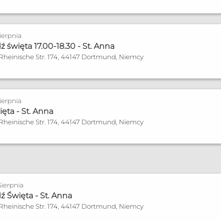
nia płodności
Sierpnia
 święta 17.00-18.30 - St. Anna
zonych
 Rheinische Str. 174, 44147 Dortmund, Niemcy
 w środy od 20:00 do 21:00
Sierpnia
ęta - St. Anna
 Rheinische Str. 174, 44147 Dortmund, Niemcy
und
Sierpnia
zonych
 Święta - St. Anna
 Rheinische Str. 174, 44147 Dortmund, Niemcy