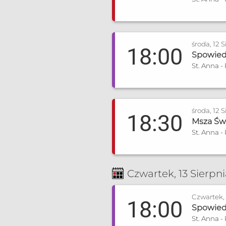
środa, 12 S
18:00
Spowiedź
St. Anna -
środa, 12 S
18:30
Msza Świ
St. Anna -
Czwartek, 13 Sierpn
Czwartek, 
18:00
Spowiedź
St. Anna -