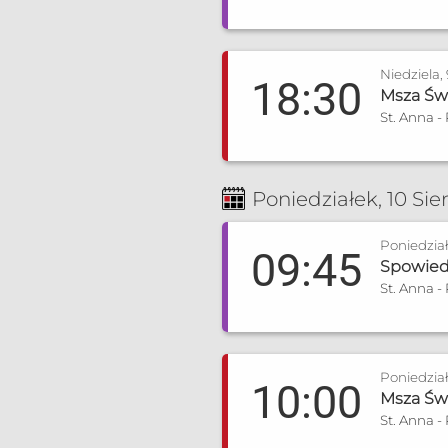
Niedziela,
18:30
Msza Świ
St. Anna -
Poniedziałek, 10 Sie
Poniedział
09:45
Spowiedź
St. Anna -
Poniedział
10:00
Msza Świ
St. Anna -