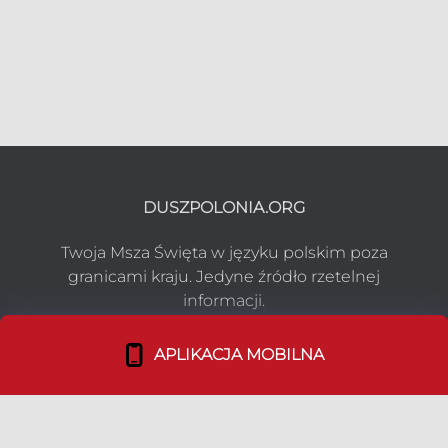
DUSZPOLONIA.ORG
Twoja Msza Święta w języku polskim poza
granicami kraju. Jedyne źródło rzetelnej
informacji.
APLIKACJA MOBILNA
NASZ PROJEKT
Co robimy?
Media o nas