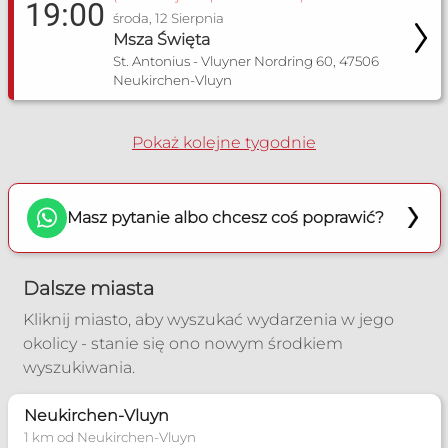
19:00
środa, 12 Sierpnia
Zakres pomocy:
Msza Święta
St. Antonius - Vluyner Nordring 60, 47506
Poradnia dla narzeczonych
Neukirchen-Vluyn
Poradnia małżeńska
+49 23129389
Pokaż kolejne tygodnie
Poradnia Werl
Zakres pomocy:
Masz pytanie albo chcesz coś poprawić?
Poradnia dla narzeczonych
Poradnia małżeńska
Dalsze miasta
+49 15779444247
Kliknij miasto, aby wyszukać wydarzenia w jego
okolicy - stanie się ono nowym środkiem
Poradnia Düsseldorf
wyszukiwania.
Zakres pomocy:
Neukirchen-Vluyn
Poradnia małżeńska
1 km od Neukirchen-Vluyn