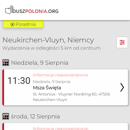
Poradnia
Poradnia Bochum
×
Neukirchen-Vluyn, Niemcy
Zakres pomocy:
Wydarzenia w odległości 5 km od centrum
Poradnia rozpoznawania płodności
Poradnia dla narzeczonych
Niedziela, 9 Sierpnia
Msza Św. i nabożeństwa
Poradnia małżeńska
Poradnia lekarska
(Informacja niepotwierdzona)
11:30
Niedziela, 9 Sierpnia
Dyżur: Telefon czynny w środy od 20:00 do
Msza Święta
21:00
St. Antonius - Vluyner Nordring 60, 47506
Neukirchen-Vluyn
‎+49 1525 4154014
g.janecka@gmx
środa, 12 Sierpnia
Poradnia Dortmund
(Informacja niepotwierdzona)