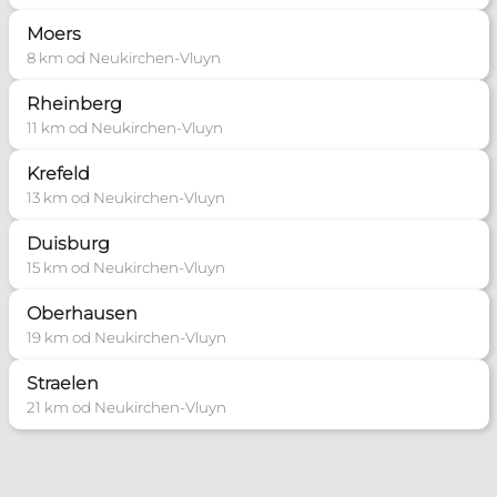
Dyżur: Czynna w ostatnia sobotę miesiąca
Moers
13:30 15:30 po telefonicznym uzgodnieniu
8 km od Neukirchen-Vluyn
+49 1578 5430351
Rheinberg
11 km od Neukirchen-Vluyn
Poradnia Kleve
Krefeld
Zakres pomocy:
13 km od Neukirchen-Vluyn
Poradnia dla narzeczonych
Duisburg
+49 2821 9705690
15 km od Neukirchen-Vluyn
polnische-mission-kle@bistum-
Oberhausen
muenster.de
19 km od Neukirchen-Vluyn
Więcej informacji
Straelen
21 km od Neukirchen-Vluyn
Poradnia Leverkusen
Zakres pomocy: