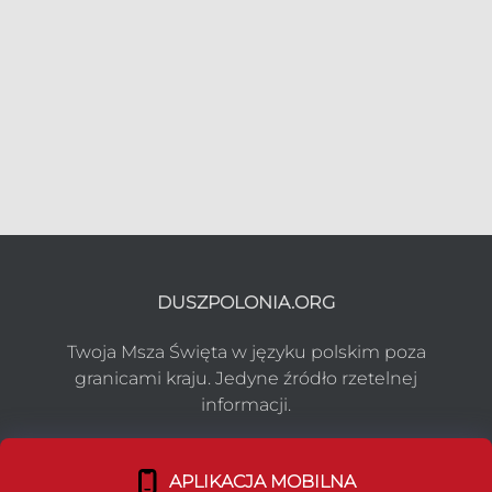
DUSZPOLONIA.ORG
Twoja Msza Święta w języku polskim poza
granicami kraju. Jedyne źródło rzetelnej
informacji.
NASZ PROJEKT
APLIKACJA MOBILNA