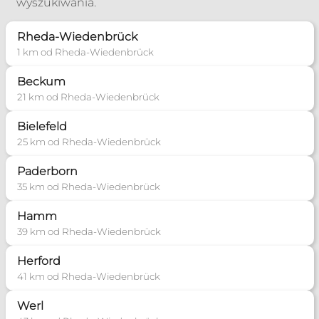
wyszukiwania.
+49 23129389
Rheda-Wiedenbrück
Poradnia Werl
1 km od Rheda-Wiedenbrück
Zakres pomocy:
Beckum
21 km od Rheda-Wiedenbrück
Poradnia dla narzeczonych
Poradnia małżeńska
Bielefeld
25 km od Rheda-Wiedenbrück
+49 15779444247
Paderborn
Poradnia Kassel
35 km od Rheda-Wiedenbrück
Zakres pomocy:
Hamm
Poradnia dla narzeczonych
39 km od Rheda-Wiedenbrück
Poradnia rozpoznawania płodności
Herford
41 km od Rheda-Wiedenbrück
pmkkasselbiuro@t-online.de
Werl
Więcej informacji