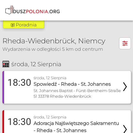
Poradnia
Poradnia Bielefeld, Paderborn
×
Rheda-Wiedenbrück, Niemcy
Zakres pomocy:
Wydarzenia w odległości 5 km od centrum
Poradnia lekarska
Poradnia rozpoznawania płodności
środa, 12 Sierpnia
Msza Św. i nabożeństwa
Spowiedź
Poradnia dla narzeczonych
Poradnia małżeńska
środa, 12 Sierpnia
18:30
Spowiedź - Rheda - St. Johannes
+49 521 270 10 18
St. Johannes Baptist - Fürst-Bentheim-Straße
51 33378 Rheda-Wiedenbrück
+49 521 270 10 19
poradnia@pmk-bielefeld.de
środa, 12 Sierpnia
18:30
Więcej informacji
Adoracja Najświętszego Sakramentu
- Rheda - St. Johannes