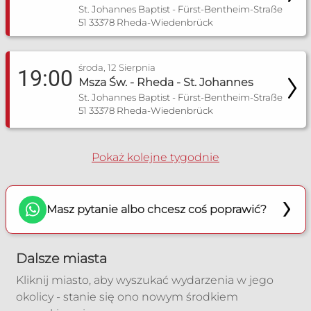
Poradnia Bochum
St. Johannes Baptist - Fürst-Bentheim-Straße
51 33378 Rheda-Wiedenbrück
Zakres pomocy:
Poradnia rozpoznawania płodności
środa, 12 Sierpnia
19:00
Poradnia dla narzeczonych
Msza Św. - Rheda - St. Johannes
Poradnia małżeńska
St. Johannes Baptist - Fürst-Bentheim-Straße
Poradnia lekarska
51 33378 Rheda-Wiedenbrück
Dyżur: Telefon czynny w środy od 20:00 do
21:00
Pokaż kolejne tygodnie
‎+49 1525 4154014
g.janecka@gmx
Masz pytanie albo chcesz coś poprawić?
Poradnia Dortmund
Dalsze miasta
Zakres pomocy:
Kliknij miasto, aby wyszukać wydarzenia w jego
Poradnia dla narzeczonych
okolicy - stanie się ono nowym środkiem
Poradnia małżeńska