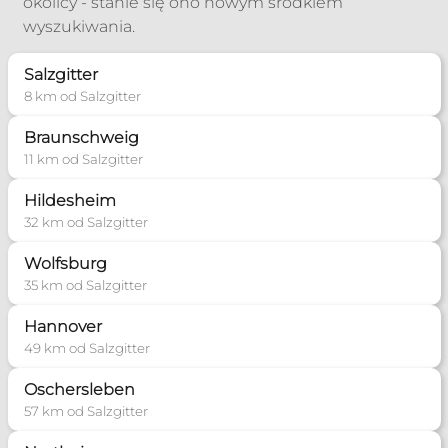
okolicy - stanie się ono nowym środkiem
wyszukiwania.
Salzgitter
8 km od Salzgitter
Braunschweig
11 km od Salzgitter
Hildesheim
32 km od Salzgitter
Wolfsburg
35 km od Salzgitter
Hannover
49 km od Salzgitter
Oschersleben
57 km od Salzgitter