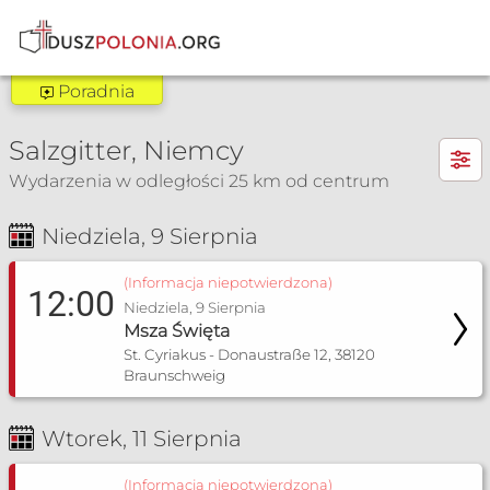
Poradnia
Poradnia Göttingen
×
Salzgitter, Niemcy
Zakres pomocy:
Wydarzenia w odległości 25 km od centrum
Poradnia dla narzeczonych
Niedziela, 9 Sierpnia
Msza Św. i nabożeństwa
(Informacja niepotwierdzona)
12:00
Niedziela, 9 Sierpnia
Msza Święta
St. Cyriakus - Donaustraße 12, 38120
Braunschweig
Wtorek, 11 Sierpnia
(Informacja niepotwierdzona)