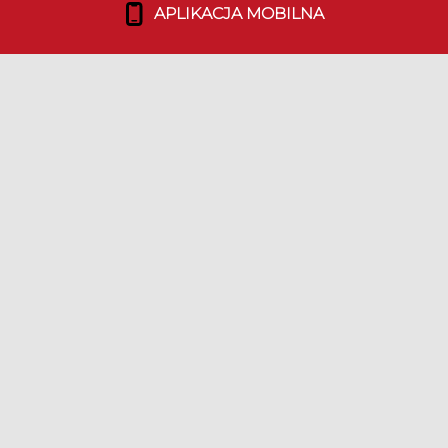
APLIKACJA MOBILNA
Dołącz do nas!
TEAM
Duszpasterstwo Emigracji
Nasz Team
Bohaterowie Duszpolonii
LINKI
Media Kit
Ulotki
Polityka prywatności
|
Ustawienia ciasteczek
|
Kontakt