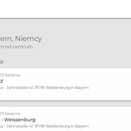
erg
ern, Niemcy
km od centrum
zonych
Spowiedź
ia
 23 Sierpnia
ail.com
dź
uz - Jahnstraße 41, 91781 Weißenburg in Bayern
 23 Sierpnia
 - Weissenburg
uz - Jahnstraße 41, 91781 Weißenburg in Bayern