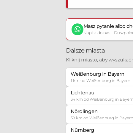
Masz pytanie albo ch
Napisz do nas – Duszpolo
Dalsze miasta
Kliknij miasto, aby wyszuka
Weißenburg in Bayern
1 km od Weißenburg in Bayern
Lichtenau
34 km od Weißenburg in Bayer
Nördlingen
39 km od Weißenburg in Bayer
Nürnberg