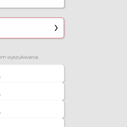
iem wyszukiwania.
n
n
n