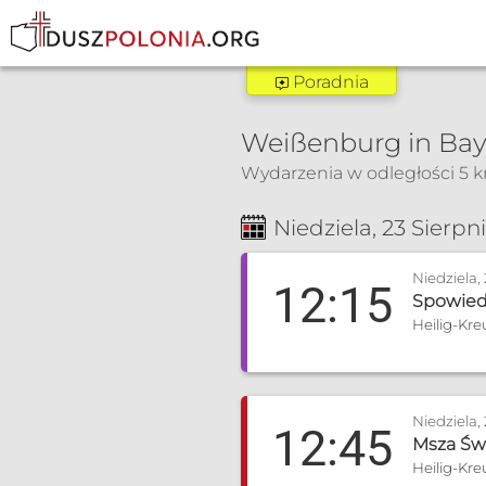
Poradnia
Poradnia Nürnb
Weißenburg in Bay
Zakres pomocy:
Wydarzenia w odległości 5 
Poradnia dla narzec
Msza Św. i nabożeństwa
Poradnia małżeńska
Niedziela, 23 Sierpn
+49 152 34043 195
Niedziela,
12:15
poradniapmknbg@gm
Spowie
Heilig-Kre
Niedziela,
12:45
Msza Św
Heilig-Kre