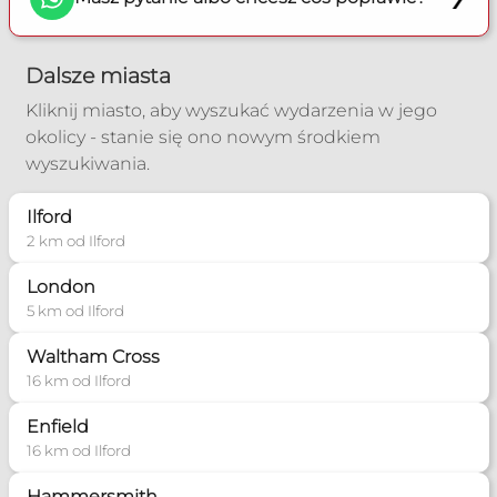
Dalsze miasta
Kliknij miasto, aby wyszukać wydarzenia w jego
okolicy - stanie się ono nowym środkiem
wyszukiwania.
Ilford
2 km od Ilford
London
5 km od Ilford
Waltham Cross
16 km od Ilford
Enfield
16 km od Ilford
Hammersmith