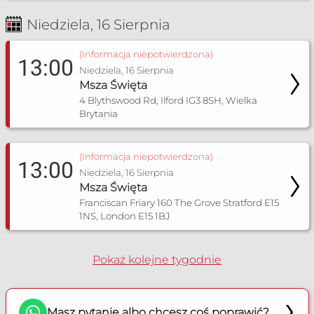
Niedziela, 16 Sierpnia
(Informacja niepotwierdzona)
13:00
Niedziela, 16 Sierpnia
Msza Święta
4 Blythswood Rd, Ilford IG3 8SH, Wielka
Brytania
(Informacja niepotwierdzona)
13:00
Niedziela, 16 Sierpnia
Msza Święta
Franciscan Friary 160 The Grove Stratford E15
1NS, London E15 1BJ
Pokaż kolejne tygodnie
Masz pytanie albo chcesz coś poprawić?