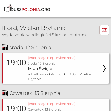
×
Ilford, Wielka Brytania
Wydarzenia w odległości 5 km od centrum
środa, 12 Sierpnia
Msza Św. i nabożeństwa
(Informacja niepotwierdzona)
19:00
środa, 12 Sierpnia
Msza Święta
4 Blythswood Rd, Ilford IG3 8SH, Wielka
Brytania
Czwartek, 13 Sierpnia
(Informacja niepotwierdzona)
19:00
Czwartek, 13 Sierpnia