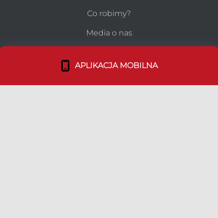
Co robimy?
Media o nas
Dołącz do nas!
APLIKACJA MOBILNA
TEAM
Duszpasterstwo Emigracji
Nasz Team
Bohaterowie Duszpolonii
LINKI
Media Kit
Ulotki