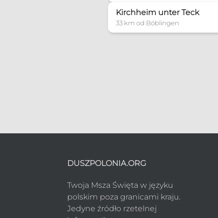
Kirchheim unter Teck
33 km od Böblingen
DUSZPOLONIA.ORG
Twoja Msza Święta w języku
polskim poza granicami kraju.
Jedyne źródło rzetelnej