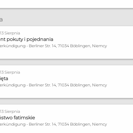
he
ia
zonych
13 Sierpnia
nia płodności
nt pokuty i pojednania
Verkündigung - Berliner Str. 14, 71034 Böblingen, Niemcy
13 Sierpnia
gsburg
ięta
Verkündigung - Berliner Str. 14, 71034 Böblingen, Niemcy
zonych
nia płodności
13 Sierpnia
stwo fatimskie
Verkündigung - Berliner Str. 14, 71034 Böblingen, Niemcy