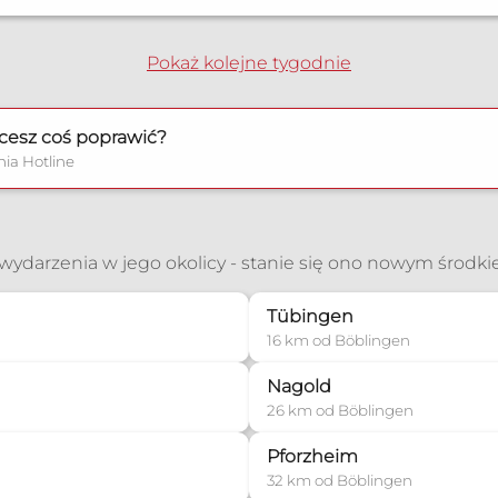
dnia@gmail.com
eim
Pokaż kolejne tygodnie
cesz coś poprawić?
zonych
nia Hotline
nia płodności
cza
ć wydarzenia w jego okolicy - stanie się ono nowym środk
Tübingen
web.de
16 km od Böblingen
Nagold
26 km od Böblingen
Pforzheim
32 km od Böblingen