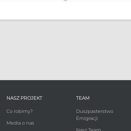
NASZ PROJEKT
TEAM
Co robimy?
Duszpasterstwo
Emigracji
Media o nas
Nasz Team