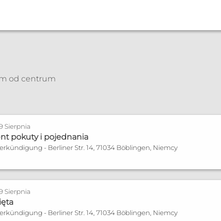
g
km od centrum
cza
Spowiedź
nia płodności
a
zonych
 9 Sierpnia
nt pokuty i pojednania
w
Verkündigung - Berliner Str. 14, 71034 Böblingen, Niemcy
 9 Sierpnia
il.com
ięta
Verkündigung - Berliner Str. 14, 71034 Böblingen, Niemcy