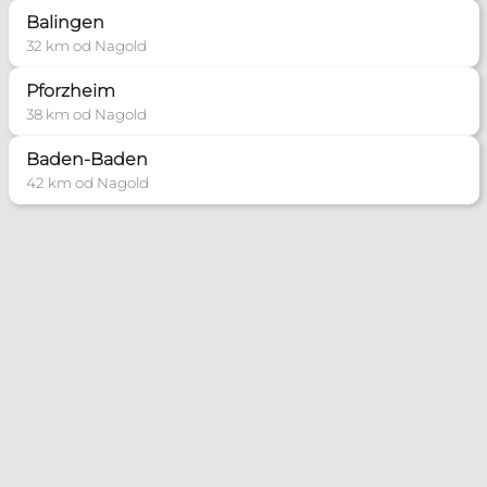
piotrimiolczyk.poradnia@gmail.com
Balingen
32 km od Nagold
Poradnia Mannheim
Pforzheim
Zakres pomocy:
38 km od Nagold
Poradnia małżeńska
Baden-Baden
Poradnia dla narzeczonych
42 km od Nagold
Poradnia rozpoznawania płodności
Poradnia wychowawcza
Poradnia socjalna
+49 163 269 7671
poradnia.rodzinna@web.de
Więcej informacji