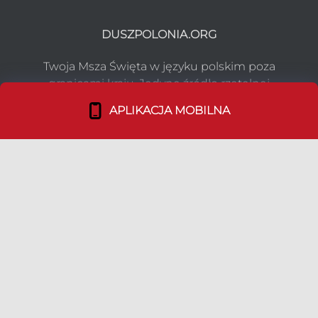
DUSZPOLONIA.ORG
Twoja Msza Święta w języku polskim poza
granicami kraju. Jedyne źródło rzetelnej
informacji.
APLIKACJA MOBILNA
NASZ PROJEKT
Co robimy?
Media o nas
Dołącz do nas!
TEAM
Duszpasterstwo Emigracji