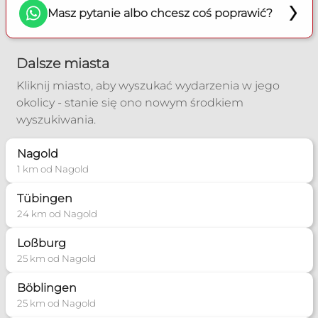
Masz pytanie albo chcesz coś poprawić?
Poradnia Karlsruhe
Zakres pomocy:
Dalsze miasta
Poradnia dla narzeczonych
Kliknij miasto, aby wyszukać wydarzenia w jego
Poradnia rozpoznawania płodności
okolicy - stanie się ono nowym środkiem
wyszukiwania.
+49 152 56 85 93 25
Nagold
Więcej informacji
1 km od Nagold
Poradnia Ludwigsburg
Tübingen
Zakres pomocy:
24 km od Nagold
Poradnia małżeńska
Loßburg
Poradnia dla narzeczonych
25 km od Nagold
Poradnia rozpoznawania płodności
Böblingen
+481777572979
25 km od Nagold