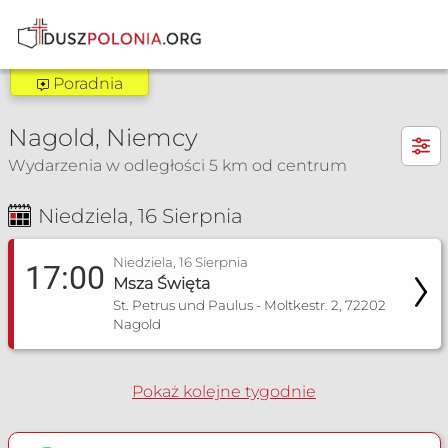
Poradnia
Poradnia Freiburg
×
Nagold, Niemcy
Zakres pomocy:
Wydarzenia w odległości 5 km od centrum
Poradnia wychowawcza
Poradnia rozpoznawania płodności
Niedziela, 16 Sierpnia
Msza Św. i nabożeństwa
Poradnia dla narzeczonych
Poradnia małżeńska
Niedziela, 16 Sierpnia
17:00
Poradnia dla singli
Msza Święta
Poradnia dla seniorów
St. Petrus und Paulus - Moltkestr. 2, 72202
Poradnia socjalna
Nagold
+4917680246939
Pokaż kolejne tygodnie
poradnia.pmkfr@gmail.com
Więcej informacji