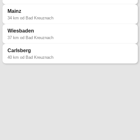
Poradnia dla narzeczonych
Poradnia rozpoznawania płodności
Mainz
34 km od Bad Kreuznach
Poradnia Wiesbaden
Wiesbaden
Zakres pomocy:
37 km od Bad Kreuznach
Poradnia dla narzeczonych
Carlsberg
Poradnia rozpoznawania płodności
40 km od Bad Kreuznach
+49 611 308 1821