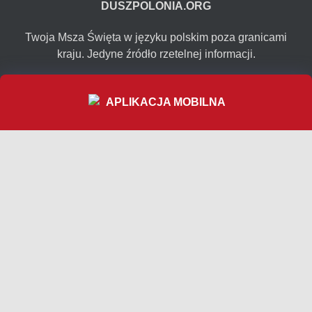
DUSZPOLONIA.ORG
Twoja Msza Święta w języku polskim poza granicami
kraju. Jedyne źródło rzetelnej informacji.
NASZ PROJEKT
APLIKACJA MOBILNA
Co robimy?
Media o nas
Dołącz do nas!
TEAM
Duszpasterstwo Emigracji
Nasz Team