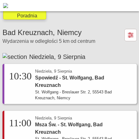
Poradnia
Poradnia Frankfurt am Main
×
Bad Kreuznach, Niemcy
Zakres pomocy:
Wydarzenia w odległości 5 km od centrum
Poradnia dla narzeczonych
Poradnia małżeńska
Niedziela, 9 Sierpnia
Msza Św. i nabożeństwa
Spowiedź
poradniarodzinna.kontakt@gmail.com
Niedziela, 9 Sierpnia
10:30
Poradnia Mannheim
Spowiedź - St. Wolfgang, Bad
Kreuznach
Zakres pomocy:
St. Wolfgang - Breslauer Str. 2, 55543 Bad
Kreuznach, Niemcy
Poradnia małżeńska
Poradnia dla narzeczonych
Poradnia rozpoznawania płodności
Niedziela, 9 Sierpnia
11:00
Poradnia wychowawcza
Msza Św. - St. Wolfgang, Bad
Poradnia socjalna
Kreuznach
St. Wolfgang - Breslauer Str. 2, 55543 Bad