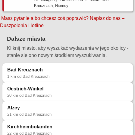
+49 163 269 7671
Kreuznach, Niemcy
poradnia.rodzinna@web.de
Masz pytanie albo chcesz coś poprawić?
Napisz do nas –
Duszpolonia Hotline
Więcej informacji
Dalsze miasta
Poradnia Offenbach am Main
Kliknij miasto, aby wyszukać wydarzenia w jego okolicy -
Zakres pomocy:
stanie się ono nowym środkiem wyszukiwania.
Poradnia małżeńska
Bad Kreuznach
Poradnia dla narzeczonych
1 km od Bad Kreuznach
Poradnia psychologiczno - terapeutyczna
Oestrich-Winkel
Dyżur: Każda druga sobota miesiąca
20 km od Bad Kreuznach
poradniarodzinna.kontakt@gmail.com
Alzey
Poradnia Trier
21 km od Bad Kreuznach
Zakres pomocy:
Kirchheimbolanden
22 km od Bad Kreuznach