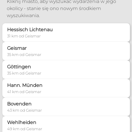
Kliknij miasto, aby wyszukać wydarzenia w jego
okolicy - stanie się ono nowym środkiem
wyszukiwania.
Hessisch Lichtenau
31 km od Geismar
Geismar
35 km od Geismar
Göttingen
35 km od Geismar
Hann. Münden
41 km od Geismar
Bovenden
43 km od Geismar
Wehlheiden
49 km od Geismar