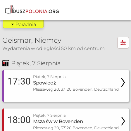
Poradnia
Poradnia Göttingen
×
Geismar, Niemcy
Zakres pomocy:
Wydarzenia w odległości 50 km od centrum
Poradnia dla narzeczonych
Piątek, 7 Sierpnia
Poradnia Kassel
Msza Św. i nabożeństwa
Spowiedź
Zakres pomocy:
Piątek, 7 Sierpnia
17:30
Spowiedź
Poradnia dla narzeczonych
Plesseweg 20, 37120 Bovenden, Deutschland
Poradnia rozpoznawania płodności
pmkkasselbiuro@t-online.de
Piątek, 7 Sierpnia
18:00
Więcej informacji
Msza św w Bovenden
Plesseweg 20, 37120 Bovenden, Deutschland