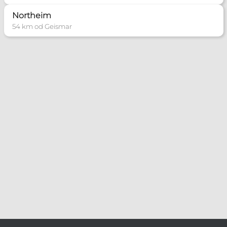
Northeim
54 km od Geismar