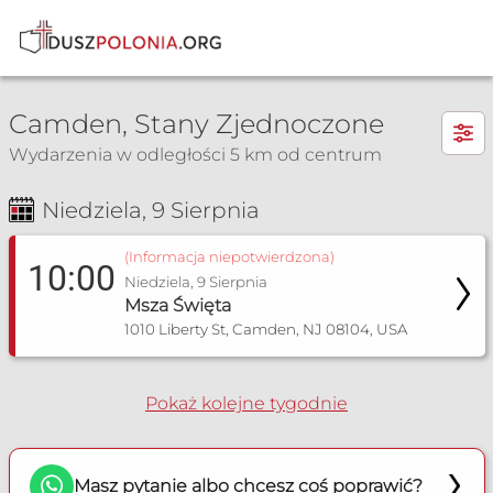
×
Camden, Stany Zjednoczone
Wydarzenia w odległości 5 km od centrum
Niedziela, 9 Sierpnia
Msza Św. i nabożeństwa
(Informacja niepotwierdzona)
10:00
Niedziela, 9 Sierpnia
Msza Święta
1010 Liberty St, Camden, NJ 08104, USA
Pokaż kolejne tygodnie
Masz pytanie albo chcesz coś poprawić?