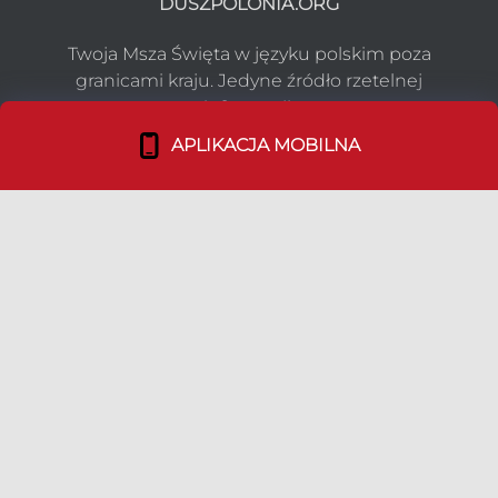
DUSZPOLONIA.ORG
Twoja Msza Święta w języku polskim poza
granicami kraju. Jedyne źródło rzetelnej
informacji.
APLIKACJA MOBILNA
NASZ PROJEKT
Co robimy?
Media o nas
Dołącz do nas!
TEAM
Duszpasterstwo Emigracji
Nasz Team