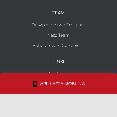
TEAM
Duszpasterstwo Emigracji
Nasz Team
Bohaterowie Duszpolonii
LINKI
Media Kit
APLIKACJA MOBILNA
Ulotki
Polityka prywatności
|
Ustawienia ciasteczek
|
Kontakt
© 2026 Copyright:
Duszpolonia.org