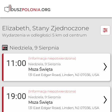
×
Elizabeth, Stany Zjednoczone
Wydarzenia w odległości 5 km od centrum
Niedziela, 9 Sierpnia
Msza Św. i nabożeństwa
(Informacja niepotwierdzona)
11:00
Niedziela, 9 Sierpnia
Msza Święta
131 East Edgar Road, Linden, NJ 07036, USA
(Informacja niepotwierdzona)
19:00
Niedziela, 9 Sierpnia
Msza Święta
131 East Edgar Road, Linden, NJ 07036, USA