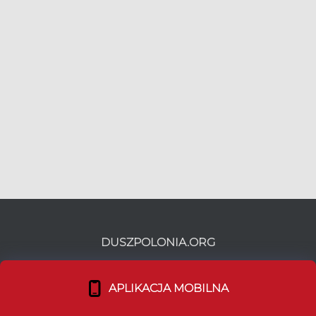
DUSZPOLONIA.ORG
Twoja Msza Święta w języku polskim poza
APLIKACJA MOBILNA
granicami kraju. Jedyne źródło rzetelnej
informacji.