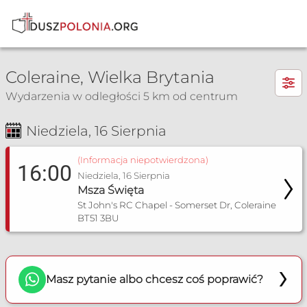
×
Coleraine, Wielka Brytania
Wydarzenia w odległości 5 km od centrum
Niedziela, 16 Sierpnia
Msza Św. i nabożeństwa
(Informacja niepotwierdzona)
16:00
Niedziela, 16 Sierpnia
Msza Święta
St John's RC Chapel - Somerset Dr, Coleraine
BT51 3BU
Masz pytanie albo chcesz coś poprawić?