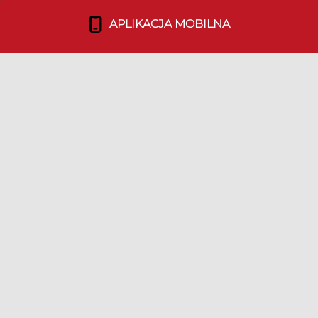
informacji.
APLIKACJA MOBILNA
NASZ PROJEKT
Co robimy?
Media o nas
Dołącz do nas!
TEAM
Duszpasterstwo Emigracji
Nasz Team
Bohaterowie Duszpolonii