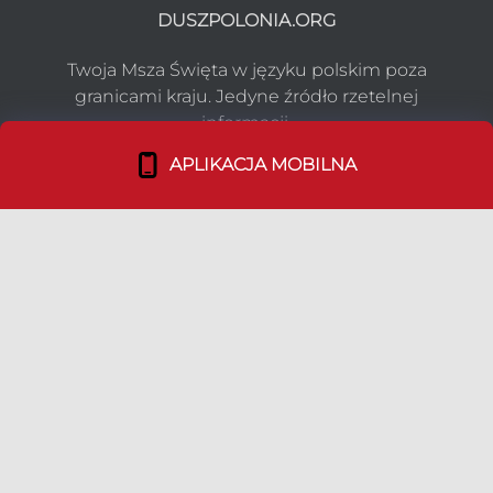
DUSZPOLONIA.ORG
Twoja Msza Święta w języku polskim poza
granicami kraju. Jedyne źródło rzetelnej
informacji.
APLIKACJA MOBILNA
NASZ PROJEKT
Co robimy?
Media o nas
Dołącz do nas!
TEAM
Duszpasterstwo Emigracji
Nasz Team