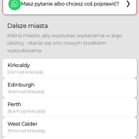
Masz pytanie albo chcesz coś poprawić?
Dalsze miasta
Kliknij miasto, aby wyszukać wydarzenia w jego
okolicy - stanie się ono nowym środkiem
wyszukiwania.
Kirkcaldy
0 km od Kirkcaldy
Edinburgh
16 km od Kirkcaldy
Perth
36 km od Kirkcaldy
West Calder
39 km od Kirkcaldy